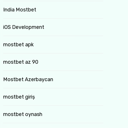
India Mostbet
iOS Development
mostbet apk
mostbet az 90
Mostbet Azerbaycan
mostbet giriş
mostbet oynash