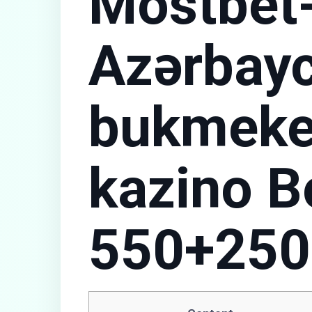
Mostbet
Azərbay
bukmeke
kazino 
550+250