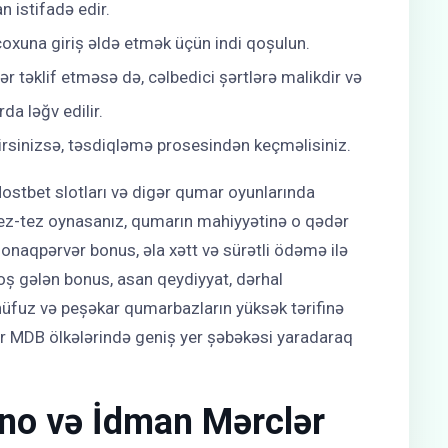
 istifadə edir.
oxuna giriş əldə etmək üçün indi qoşulun.
təklif etməsə də, cəlbedici şərtlərə malikdir və
da ləğv edilir.
rsinizsə, təsdiqləmə prosesindən keçməlisiniz.
Mostbet slotları və digər qumar oyunlarında
 tez-tez oynasanız, qumarın mahiyyətinə o qədər
onaqpərvər bonus, əla xətt və sürətli ödəmə ilə
 gələn bonus, asan qeydiyyat, dərhal
nüfuz və peşəkar qumarbazların yüksək tərifinə
r MDB ölkələrində geniş yer şəbəkəsi yaradaraq
no və İdman Mərclər