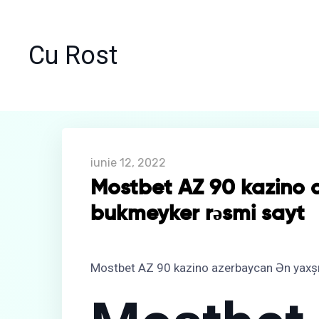
Cu Rost
iunie 12, 2022
Mostbet AZ 90 kazino 
bukmeyker rəsmi sayt
Mostbet AZ 90 kazino azerbaycan Ən yaxşı