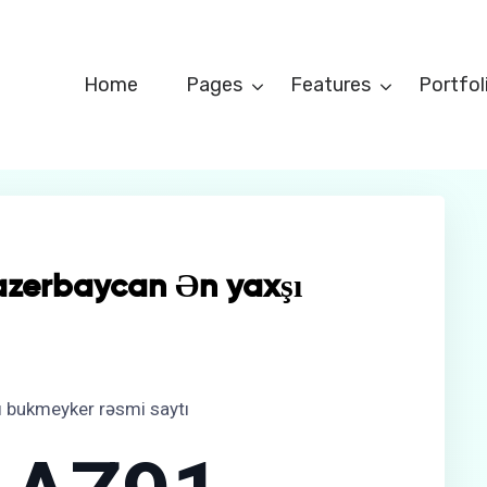
Home
Pages
Features
Portfol
azerbaycan Ən yaxşı
 bukmeyker rəsmi saytı