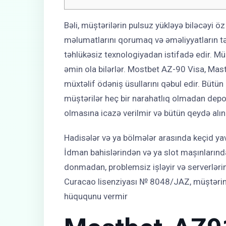
Bəli, müştərilərin pulsuz yükləyə biləcəyi ö
məlumatlarını qorumaq və əməliyyatların t
təhlükəsiz texnologiyadan istifadə edir. Müş
əmin ola bilərlər. Mostbet AZ-90 Visa, Mas
müxtəlif ödəniş üsullarını qəbul edir. Bütün ö
müştərilər heç bir narahatlıq olmadan depozi
olmasına icazə verilmir və bütün qeydə alın
Hadisələr və ya bölmələr arasında keçid yav
İdman bahislərindən və ya slot maşınlarınd
donmadan, problemsiz işləyir və serverlə
Curacao lisenziyası № 8048/JAZ, müştərin
hüququnu vermir