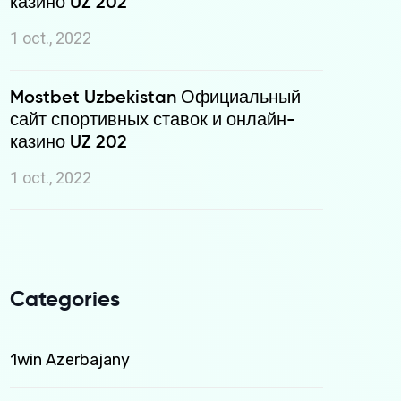
казино UZ 202
1 oct., 2022
Mostbet Uzbekistan Официальный
сайт спортивных ставок и онлайн-
казино UZ 202
1 oct., 2022
Categories
1win Azerbajany