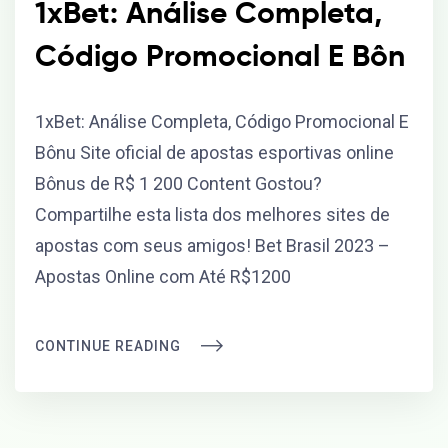
1xBet: Análise Completa,
Código Promocional E Bôn
1xBet: Análise Completa, Código Promocional E
Bônu Site oficial de apostas esportivas online
Bônus de R$ 1 200 Content Gostou?
Compartilhe esta lista dos melhores sites de
apostas com seus amigos! Bet Brasil 2023 –
Apostas Online com Até R$1200
CONTINUE READING