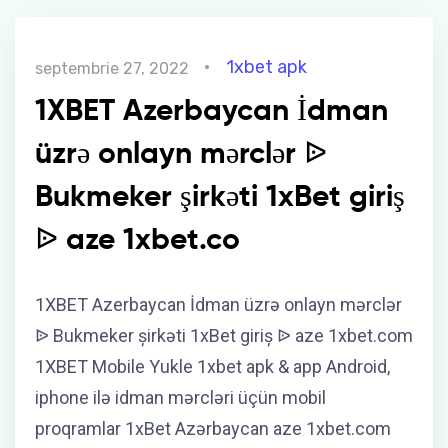
1xbet apk
septembrie 27, 2022
1XBET Azerbaycan İdman
üzrə onlayn mərclər ᐉ
Bukmeker şirkəti 1xBet giriş
ᐉ aze 1xbet.co
1XBET Azerbaycan İdman üzrə onlayn mərclər
ᐉ Bukmeker şirkəti 1xBet giriş ᐉ aze 1xbet.com
1XBET Mobile Yukle 1xbet apk & app Android,
iphone ilə idman mərcləri üçün mobil
proqramlar 1xBet Azərbaycan aze 1xbet.com