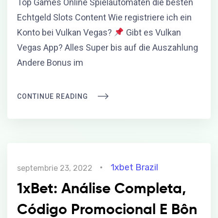
Top Games Online Spielautomaten die besten
Echtgeld Slots Content Wie registriere ich ein
Konto bei Vulkan Vegas?
Gibt es Vulkan
Vegas App? Alles Super bis auf die Auszahlung
Andere Bonus im
CONTINUE READING
1xbet Brazil
septembrie 23, 2022
1xBet: Análise Completa,
Código Promocional E Bôn