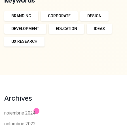
Keywords
BRANDING
CORPORATE
DESIGN
DEVELOPMENT
EDUCATION
IDEAS
UX RESEARCH
Archives
noiembrie 2024
octombrie 2022