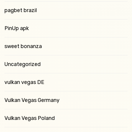
pagbet brazil
PinUp apk
sweet bonanza
Uncategorized
vulkan vegas DE
Vulkan Vegas Germany
Vulkan Vegas Poland