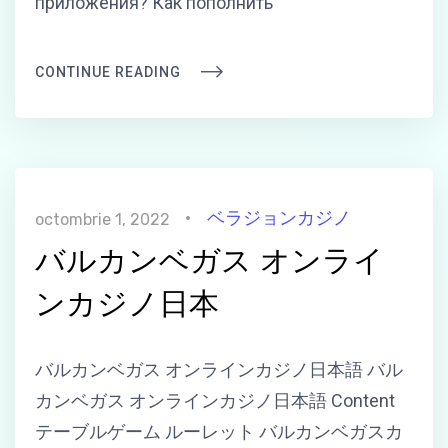
приложения? Как пополнить
CONTINUE READING
ベラジョンカジノ
octombrie 1, 2022
バルカンベガス オンライ
ンカジノ日本
バルカンベガス オンラインカジノ日本語 バル
カンベガス オンラインカジノ日本語 Content
テーブルゲーム ルーレット バルカンベガスカ