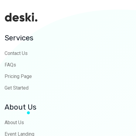
Services
Contact Us
FAQs
Pricing Page
Get Started
About Us
About Us
Event Landing