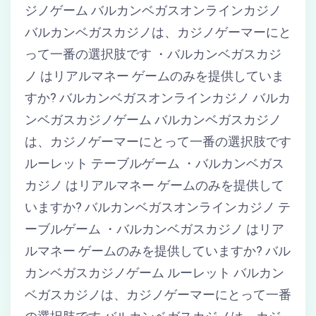
ジノゲーム バルカンベガスオンラインカジノ
バルカンベガスカジノは、カジノゲーマーにと
って一番の選択肢です ・バルカンベガスカジ
ノ はリアルマネー ゲームのみを提供していま
すか? バルカンベガスオンラインカジノ バルカ
ンベガスカジノゲーム バルカンベガスカジノ
は、カジノゲーマーにとって一番の選択肢です
ルーレット テーブルゲーム ・バルカンベガス
カジノ はリアルマネー ゲームのみを提供して
いますか? バルカンベガスオンラインカジノ テ
ーブルゲーム ・バルカンベガスカジノ はリア
ルマネー ゲームのみを提供していますか? バル
カンベガスカジノゲーム ルーレット バルカン
ベガスカジノは、カジノゲーマーにとって一番