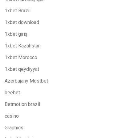
1xbet Brazil
1xbet download
1xbet giriş
1xbet Kazahstan
1xbet Morocco
1xbet qeydiyyat
Azerbajany Mostbet
beebet
Betmotion brazil
casino
Graphics