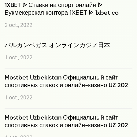
1XBET ᐉ Ставки на спорт онлайн ᐉ
Букмекерская контора 1ХБЕТ ᐉ 1xbet co
2 oct., 2022
バルカンベガス オンラインカジノ日本
1 oct., 2022
Mostbet Uzbekistan Официальный сайт
спортивных ставок и онлайн-казино UZ 202
1 oct., 2022
Mostbet Uzbekistan Официальный сайт
спортивных ставок и онлайн-казино UZ 202