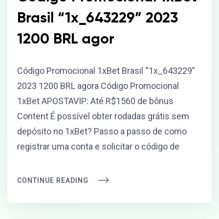
Brasil “1x_643229” 2023
1200 BRL agor
Código Promocional 1xBet Brasil “1x_643229”
2023 1200 BRL agora Código Promocional
1xBet APOSTAVIP: Até R$1560 de bônus
Content É possível obter rodadas grátis sem
depósito no 1xBet? Passo a passo de como
registrar uma conta e solicitar o código de
CONTINUE READING