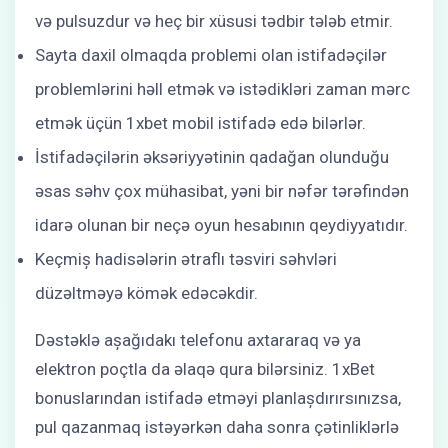
və pulsuzdur və heç bir xüsusi tədbir tələb etmir.
Sayta daxil olmaqda problemi olan istifadəçilər
problemlərini həll etmək və istədikləri zaman mərc
etmək üçün 1xbet mobil istifadə edə bilərlər.
İstifadəçilərin əksəriyyətinin qadağan olunduğu
əsas səhv çox mühasibat, yəni bir nəfər tərəfindən
idarə olunan bir neçə oyun hesabının qeydiyyatıdır.
Keçmiş hadisələrin ətraflı təsviri səhvləri
düzəltməyə kömək edəcəkdir.
Dəstəklə aşağıdakı telefonu axtararaq və ya
elektron poçtla da əlaqə qura bilərsiniz. 1xBet
bonuslarından istifadə etməyi planlaşdırırsınızsa,
pul qazanmaq istəyərkən daha sonra çətinliklərlə