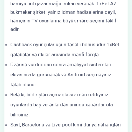
hamıya pul qazanmağa imkan verəcək. 1xBet AZ
bukmeker şirkəti yalnız idman hadisələrinə deyil,
həmçinin TV oyunlarına böyük mərc seçimi təklif
edir.
Cashback oyunçular üçün təsəlli bonusudur 1xBet
qələbələr və itkilər arasında mənfi fərqlə.
Üzərinə vurduqdan sonra əməliyyat sistemləri
ekranınızda görünəcək və Android seçməyiniz
tələb olunur.
Belə ki, bildirişləri açmaqla siz mərc etdiyiniz
oyunlarda baş verənlərdən anında xəbərdar ola
bilirsiniz.
Sayt, Barselona və Liverpool kimi dünya nəhəngləri