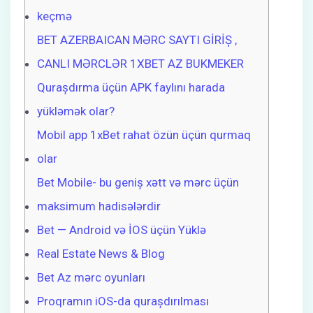
keçmə
BET AZERBAICAN MƏRC SAYTI GİRİŞ ,
CANLI MƏRCLƏR 1XBET AZ BUKMEKER
Quraşdırma üçün APK faylını harada
yükləmək olar?
Mobil app 1xBet rahat özün üçün qurmaq
olar
Bet Mobile- bu geniş xətt və mərc üçün
maksimum hadisələrdir
Bet — Android və İOS üçün Yüklə
Real Estate News & Blog
Bet Az mərc oyunları
Proqramın iOS-da quraşdırılması