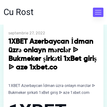
Cu Rost
septembrie 27, 2022
1XBET Azerbaycan İdman
üzrə onlayn mərclər ᐉ
Bukmeker şirkəti 1xBet giriş
ᐉ aze 1xbet.co
1XBET Azerbaycan İdman üzrə onlayn mərclər ᐉ
Bukmeker şirkəti 1xBet giriş ᐉ aze 1xbet.com