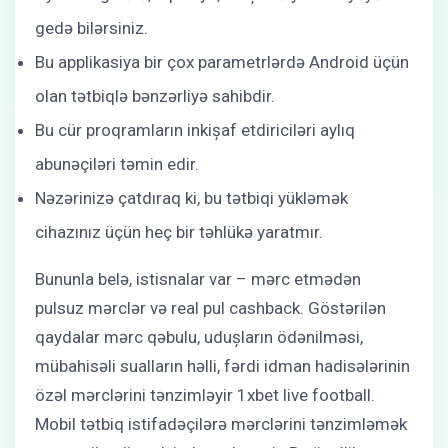
gedə bilərsiniz.
Bu applikasiya bir çox parametrlərdə Android üçün
olan tətbiqlə bənzərliyə sahibdir.
Bu cür proqramların inkişaf etdiriciləri aylıq
abunəçiləri təmin edir.
Nəzərinizə çatdıraq ki, bu tətbiqi yükləmək
cihazınız üçün heç bir təhlükə yaratmır.
Bununla belə, istisnalar var – mərc etmədən
pulsuz mərclər və real pul cashback. Göstərilən
qaydalar mərc qəbulu, uduşların ödənilməsi,
mübahisəli sualların həlli, fərdi idman hadisələrinin
özəl mərclərini tənzimləyir 1xbet live football.
Mobil tətbiq istifadəçilərə mərclərini tənzimləmək