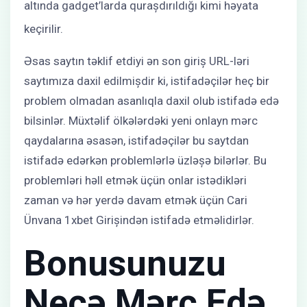
altında gadget’larda quraşdırıldığı kimi həyata
keçirilir.
Əsas saytın təklif etdiyi ən son giriş URL-ləri
saytımıza daxil edilmişdir ki, istifadəçilər heç bir
problem olmadan asanlıqla daxil olub istifadə edə
bilsinlər. Müxtəlif ölkələrdəki yeni onlayn mərc
qaydalarına əsasən, istifadəçilər bu saytdan
istifadə edərkən problemlərlə üzləşə bilərlər. Bu
problemləri həll etmək üçün onlar istədikləri
zaman və hər yerdə davam etmək üçün Cari
Ünvana 1xbet Girişindən istifadə etməlidirlər.
Bonusunuzu
Necə Mərc Edə