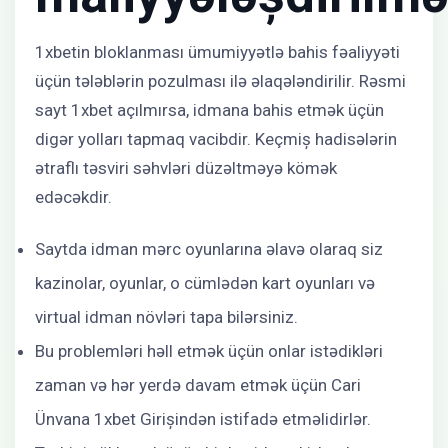
1xbetin bloklanması ümumiyyətlə bahis fəaliyyəti
üçün tələblərin pozulması ilə əlaqələndirilir. Rəsmi
sayt 1xbet açılmırsa, idmana bahis etmək üçün
digər yolları tapmaq vacibdir. Keçmiş hadisələrin
ətraflı təsviri səhvləri düzəltməyə kömək
edəcəkdir.
Saytda idman mərc oyunlarına əlavə olaraq siz
kazinolar, oyunlar, o cümlədən kart oyunları və
virtual idman növləri tapa bilərsiniz.
Bu problemləri həll etmək üçün onlar istədikləri
zaman və hər yerdə davam etmək üçün Cari
Ünvana 1xbet Girişindən istifadə etməlidirlər.