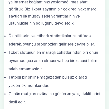
ya İnternet bağlantınızı yoxlamağı məsləhət
görürük. Biz 1xbet saytının bir çox real vaxt mərc
saytları ilə müqayisədə variantlarının və
üstünlüklərinin bolluğunu qeyd etdik.
Öz biliklərini və etibarlı statistikalarını istifadə
edərək, oyunçu proqnozları gəlirlərə çevirə bilər.
1xbet slotunun ən maraqlı cəhətlərindən biri onun
oynamaq çox asan olması və heç bir xüsusi təlim
tələb etməməsidir.
Tətbiqi bir online mağazadan pulsuz olaraq
yükləmək mümkündür.
Günün matçları özünə bu günün ən yaxşı təkliflərini
daxil edir.