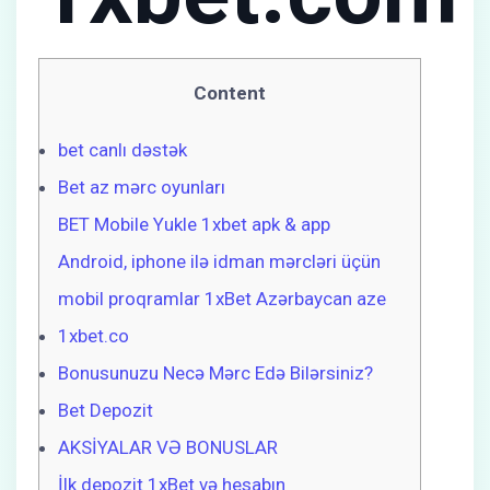
Content
bet canlı dəstək
Bet az mərc oyunları
BET Mobile Yukle 1xbet apk & app
Android, iphone ilə idman mərcləri üçün
mobil proqramlar 1xBet Azərbaycan aze
1xbet.co
Bonusunuzu Necə Mərc Edə Bilərsiniz?
Bet Depozit
AKSİYALAR VƏ BONUSLAR
İlk depozit 1xBet və hesabın