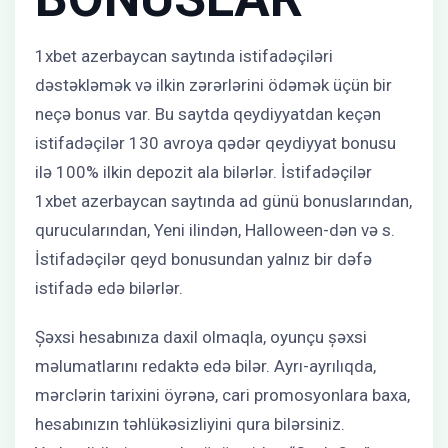
1xbet azerbaycan saytında istifadəçiləri
dəstəkləmək və ilkin zərərlərini ödəmək üçün bir
neçə bonus var. Bu saytda qeydiyyatdan keçən
istifadəçilər 130 avroya qədər qeydiyyat bonusu
ilə 100% ilkin depozit ala bilərlər. İstifadəçilər
1xbet azerbaycan saytında ad günü bonuslarından,
qurucularından, Yeni ilindən, Halloween-dən və s.
İstifadəçilər qeyd bonusundan yalnız bir dəfə
istifadə edə bilərlər.
Şəxsi hesabınıza daxil olmaqla, oyunçu şəxsi
məlumatlarını redaktə edə bilər. Ayrı-ayrılıqda,
mərclərin tarixini öyrənə, cari promosyonlara baxa,
hesabınızın təhlükəsizliyini qura bilərsiniz.