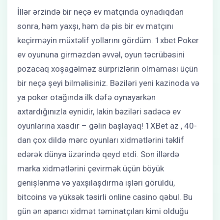
İllər ərzində bir neçə ev matçında oynadıqdan
sonra, həm yaxşı, həm də pis bir ev matçını
keçirməyin müxtəlif yollarını gördüm. 1xbet Poker
ev oyununa girməzdən əvvəl, oyun təcrübəsini
pozacaq xoşagəlməz sürprizlərin olmaması üçün
bir neçə şeyi bilməlisiniz. Bəziləri yeni kazinoda və
ya poker otağında ilk dəfə oynayarkən
axtardığınızla eynidir, lakin bəziləri sadəcə ev
oyunlarına xasdır – gəlin başlayaq! 1XBet az , 40-
dan çox dildə mərc oyunları xidmətlərini təklif
edərək dünya üzərində qeyd etdi. Son illərdə
marka xidmətlərini çevirmək üçün böyük
genişlənmə və yaxşılaşdırma işləri görüldü,
bitcoins və yüksək təsirli online casino qəbul. Bu
gün ən aparıcı xidmət təminatçıları kimi olduğu