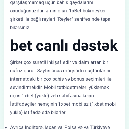
qarşılaşmamaq üçün bahis qaydalarını
oxuduğunuzdan əmin olun. 1xBet bukmeyker
şirkəti ilə bağlı rəyləri “Rəylər” səhifəsində tapa
bilərsiniz.
bet canlı dəstək
Şirkət çox sürətli inkişaf edir və daim artan bir
nüfuz qurur. Saytın əsas məqsədi müştərilərini
internetdəki bir çox bahis və bonus seçimləri ilə
sevindirməkdir. Mobil tətbiqetmələri yükləmək
üçün 1xbet (yukle) veb səhifəsinə keçin.
İstifadəçilər həmçinin 1xbet mobi az (1xbet mobi
yukle) istifadə edə bilərlər.
Ayrıca İngiltərə, İspaniya, Polşa və ya Türkiyəyə