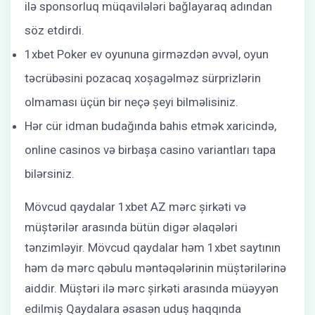
ilə sponsorluq müqavilələri bağlayaraq adından
söz etdirdi.
1xbet Poker ev oyununa girməzdən əvvəl, oyun
təcrübəsini pozacaq xoşagəlməz sürprizlərin
olmaması üçün bir neçə şeyi bilməlisiniz.
Hər cür idman budağında bahis etmək xaricində,
online casinos və birbaşa casino variantları tapa
bilərsiniz.
Mövcud qaydalar 1xbet AZ mərc şirkəti və
müştərilər arasında bütün digər əlaqələri
tənzimləyir. Mövcud qaydalar həm 1xbet saytının
həm də mərc qəbulu məntəqələrinin müştərilərinə
aiddir. Müştəri ilə mərc şirkəti arasında müəyyən
edilmiş Qaydalara əsasən uduş haqqında