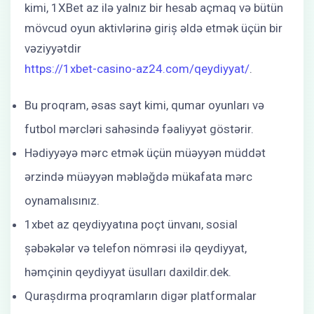
kimi, 1XBet az ilə yalnız bir hesab açmaq və bütün
mövcud oyun aktivlərinə giriş əldə etmək üçün bir
vəziyyətdir
https://1xbet-casino-az24.com/qeydiyyat/
.
Bu proqram, əsas sayt kimi, qumar oyunları və
futbol mərcləri sahəsində fəaliyyət göstərir.
Hədiyyəyə mərc etmək üçün müəyyən müddət
ərzində müəyyən məbləğdə mükafata mərc
oynamalısınız.
1xbet az qeydiyyatına poçt ünvanı, sosial
şəbəkələr və telefon nömrəsi ilə qeydiyyat,
həmçinin qeydiyyat üsulları daxildir.dek.
Quraşdırma proqramların digər platformalar