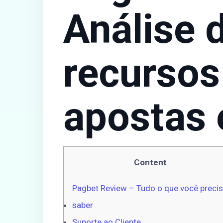
Análise 
recursos
apostas
Content
Pagbet Review – Tudo o que você preci
saber
Suporte ao Cliente