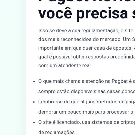
você precisa 
Isso se deve a sua regulamentação, o site
dos mais reconhecidos do mercado. Um Su
importante em qualquer casa de apostas. 
qual é possível obter respostas predefinid
com um atendente real.
O que mais chama a atenção na Pagbet é a
sempre estão disponíveis nas casas conco
Lembre-se de que alguns métodos de paga
demorar um pouco mais para processar a 
O site é licenciado, usa sistemas de cripto
de reclamações.