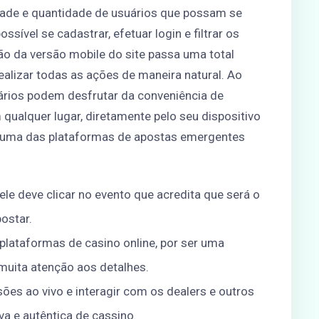
dade e quantidade de usuários que possam se
ssível se cadastrar, efetuar login e filtrar os
o da versão mobile do site passa uma total
ealizar todas as ações de maneira natural. Ao
usuários podem desfrutar da conveniência de
 qualquer lugar, diretamente pelo seu dispositivo
a, uma das plataformas de apostas emergentes
le deve clicar no evento que acredita que será o
ostar.
 plataformas de casino online, por ser uma
muita atenção aos detalhes.
ões ao vivo e interagir com os dealers e outros
va e autêntica de cassino.