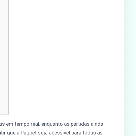
as em tempo real, enquanto as partidas ainda
ir que a Pagbet seja acessível para todas as