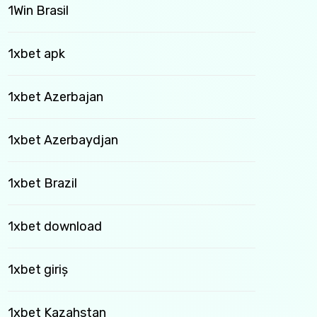
1Win Brasil
1xbet apk
1xbet Azerbajan
1xbet Azerbaydjan
1xbet Brazil
1xbet download
1xbet giriş
1xbet Kazahstan