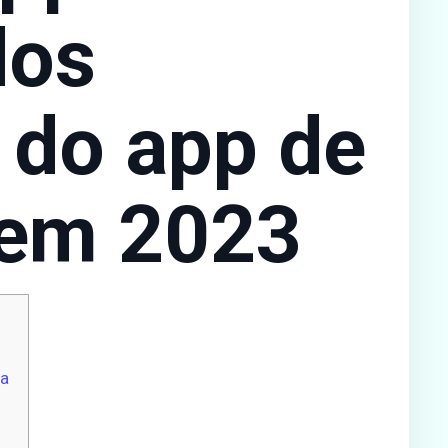
dos
 do app de
 em 2023
sa