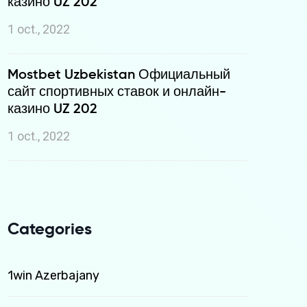
казино UZ 202
1 oct., 2022
Mostbet Uzbekistan Официальный
сайт спортивных ставок и онлайн-
казино UZ 202
1 oct., 2022
Categories
1win Azerbajany