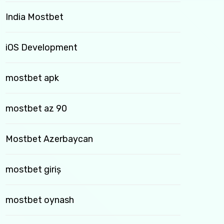
India Mostbet
iOS Development
mostbet apk
mostbet az 90
Mostbet Azerbaycan
mostbet giriş
mostbet oynash