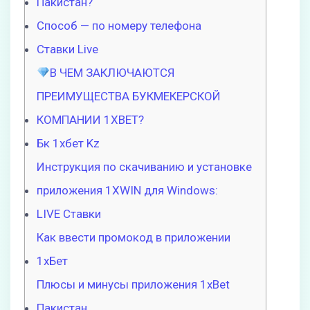
Пакистан?
Способ — по номеру телефона
Ставки Live
В ЧЕМ ЗАКЛЮЧАЮТСЯ
ПРЕИМУЩЕСТВА БУКМЕКЕРСКОЙ
КОМПАНИИ 1XBET?
Бк 1хбет Kz
Инструкция по скачиванию и установке
приложения 1XWIN для Windows:
LIVE Ставки
Как ввести промокод в приложении
1хБет
Плюсы и минусы приложения 1xBet
Пакистан