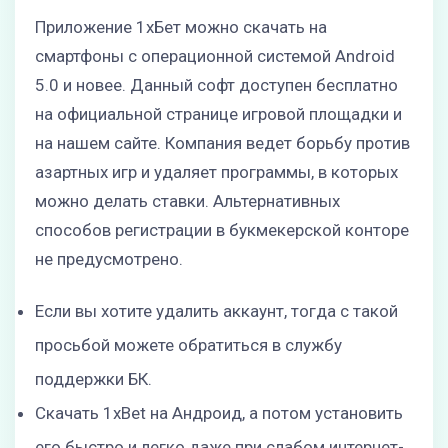
Приложение 1хБет можно скачать на
смартфоны с операционной системой Android
5.0 и новее. Данный софт доступен бесплатно
на официальной странице игровой площадки и
на нашем сайте. Компания ведет борьбу против
азартных игр и удаляет программы, в которых
можно делать ставки. Альтернативных
способов регистрации в букмекерской конторе
не предусмотрено.
Если вы хотите удалить аккаунт, тогда с такой
просьбой можете обратиться в службу
поддержки БК.
Скачать 1xBet на Андроид, а потом установить
его быстро и легко даже при слабом интернет-