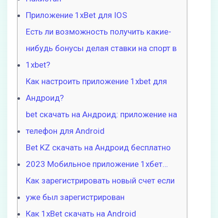
Приложение 1xBet для IOS
Есть ли возможность получить какие-
нибудь бонусы делая ставки на спорт в
1xbet?
Как настроить приложение 1xbet для
Андроид?
bet скачать на Андроид: приложение на
телефон для Android
Bet KZ скачать на Андроид бесплатно
2023 Мобильное приложение 1хбет…
Как зарегистрировать новый счет если
уже был зарегистрирован
Как 1xBet скачать на Android