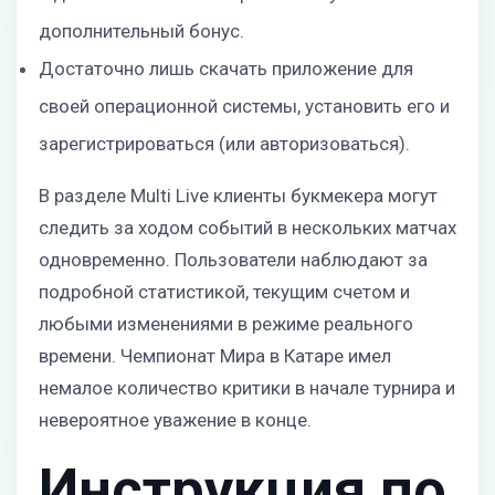
дополнительный бонус.
Достаточно лишь скачать приложение для
своей операционной системы, установить его и
зарегистрироваться (или авторизоваться).
В разделе Multi Live клиенты букмекера могут
следить за ходом событий в нескольких матчах
одновременно. Пользователи наблюдают за
подробной статистикой, текущим счетом и
любыми изменениями в режиме реального
времени. Чемпионат Мира в Катаре имел
немалое количество критики в начале турнира и
невероятное уважение в конце.
Инструкция по