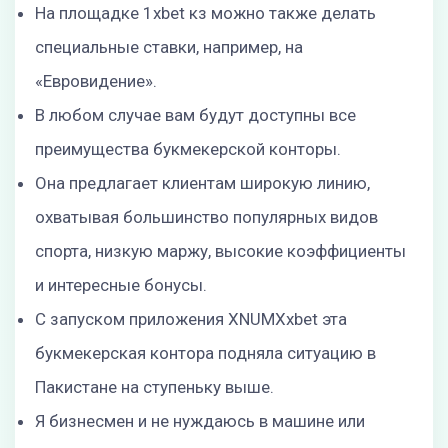
На площадке 1xbet кз можно также делать
специальные ставки, например, на
«Евровидение».
В любом случае вам будут доступны все
преимущества букмекерской конторы.
Она предлагает клиентам широкую линию,
охватывая большинство популярных видов
спорта, низкую маржу, высокие коэффициенты
и интересные бонусы.
С запуском приложения XNUMXxbet эта
букмекерская контора подняла ситуацию в
Пакистане на ступеньку выше.
Я бизнесмен и не нуждаюсь в машине или