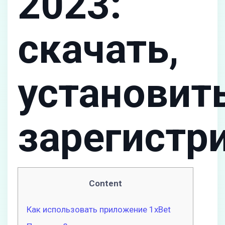
2023:
скачать,
установить
зарегистр
Content
Как использовать приложение 1xBet