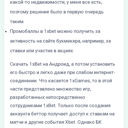
какой-то недвижимости, у меня все есть,
поэтому решение было в первую очередь
таким.
Промобаллы в 1xbet можно получить за
активность на сайте букмекера, например, за
ставки или участие в акциях.
Скачать 1xBet на Андроид, а потом установить
его быстро и легко даже при слабом интернет-
соединении. Что касается 1xGames, то в этой
части представлено множество игр,
разработанных непосредственно
сотрудниками 1xBet. Только после создания
аккаунта беттор получает доступ к ставкам на
матчи и другие события Xbet. Однако БК