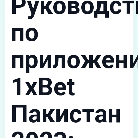
Руководст
по
приложен
1xBet
Пакистан