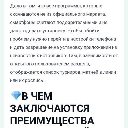
Дело в том, что все программы, которые
скачиваются не из официального маркета,
смартфоны считают подозрительными и не
дают сделать установку. Чтобы обойти
проблему нужно перейти в настройки телефона
и дать разрешение на установку приложений из
неизвестных источников. Там, в зависимости от
открытого пользователем раздела,
отображается список турниров, матчей в линии
или их роспись.
В ЧЕМ
ЗАКЛЮЧАЮТСЯ
ПРЕИМУЩЕСТВА