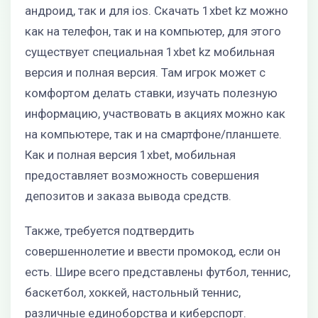
андроид, так и для ios. Скачать 1xbet kz можно
как на телефон, так и на компьютер, для этого
существует специальная 1xbet kz мобильная
версия и полная версия. Там игрок может с
комфортом делать ставки, изучать полезную
информацию, участвовать в акциях можно как
на компьютере, так и на смартфоне/планшете.
Как и полная версия 1xbet, мобильная
предоставляет возможность совершения
депозитов и заказа вывода средств.
Также, требуется подтвердить
совершеннолетие и ввести промокод, если он
есть. Шире всего представлены футбол, теннис,
баскетбол, хоккей, настольный теннис,
различные единоборства и киберспорт.