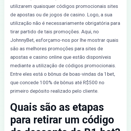
utilizarem quaisquer códigos promocionais sites
de apostas ou de jogos de casino. Logo, a sua
utilização não é necessariamente obrigatória para
tirar partido de tais promoções. Aqui, no
JohnnyBet, esforçamo-nos por lhe mostrar quais
são as melhores promoções para sites de
apostas e casino online que estão disponíveis
mediante a utilização de códigos promocionais.
Entre eles está o bônus de boas-vindas da 1bet,
que concede 100% de bônus até R$500 no
primeiro depósito realizado pelo cliente.
Quais são as etapas
para retirar um código