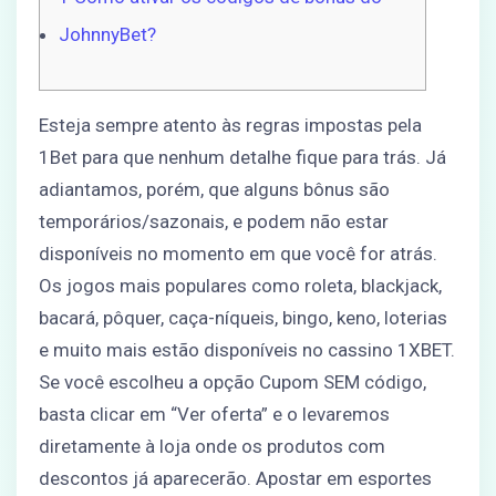
JohnnyBet?
Esteja sempre atento às regras impostas pela
1Bet para que nenhum detalhe fique para trás. Já
adiantamos, porém, que alguns bônus são
temporários/sazonais, e podem não estar
disponíveis no momento em que você for atrás.
Os jogos mais populares como roleta, blackjack,
bacará, pôquer, caça-níqueis, bingo, keno, loterias
e muito mais estão disponíveis no cassino 1XBET.
Se você escolheu a opção Cupom SEM código,
basta clicar em “Ver oferta” e o levaremos
diretamente à loja onde os produtos com
descontos já aparecerão. Apostar em esportes