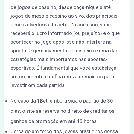
de jogos de cassino, desde caça-níqueis até
jogos de mesa e cassino ao vivo, dos principais
desenvolvedores do setor. Nesse caso, você
receberá o lucro informado (ou prejuízo) e o que
acontecer no jogo após isso não interfere na
aposta. O gerenciamento do dinheiro é uma das
estratégias mais importantes nas apostas-
esportivas. É fundamental que você estabeleça
um orçamento e defina um valor máximo para
investir em cada partida.
No caso da 1Bet, embora siga o padrão de 30
dias, o site se reserva no direito de creditar os
ganhos da promoção em até 48 horas.
Cerca de um terço dos jovens brasileiros dessa