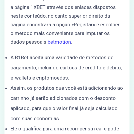
a página 1XBET através dos enlaces dispostos
neste conteúdo, no canto superior direito da
página encontrará a opção «Registar» e escolher
o método mais conveniente para imputar os
dados pessoais
betmotion
.
A B1Bet aceita uma variedade de métodos de
pagamento, incluindo cartões de crédito e débito,
e-wallets e criptomoedas.
Assim, os produtos que você está adicionando ao
carrinho já serão adicionados com o desconto
aplicado, para que o valor final já seja calculado
com suas economias.
Ele o qualifica para uma recompensa real e pode