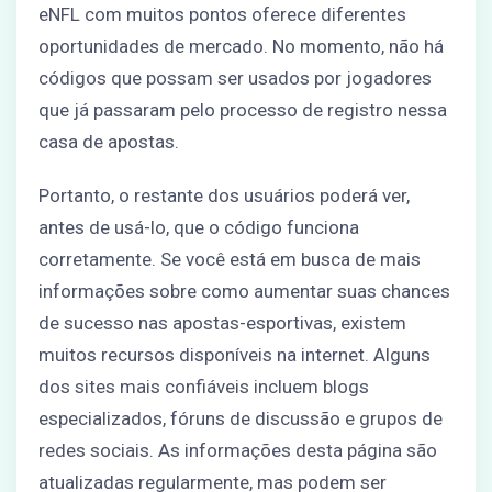
eNFL com muitos pontos oferece diferentes
oportunidades de mercado. No momento, não há
códigos que possam ser usados por jogadores
que já passaram pelo processo de registro nessa
casa de apostas.
Portanto, o restante dos usuários poderá ver,
antes de usá-lo, que o código funciona
corretamente. Se você está em busca de mais
informações sobre como aumentar suas chances
de sucesso nas apostas-esportivas, existem
muitos recursos disponíveis na internet. Alguns
dos sites mais confiáveis incluem blogs
especializados, fóruns de discussão e grupos de
redes sociais. As informações desta página são
atualizadas regularmente, mas podem ser