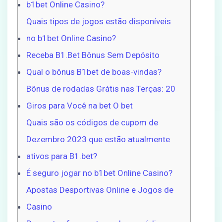
b1bet Online Casino?
Quais tipos de jogos estão disponíveis
no b1bet Online Casino?
Receba B1.Bet Bônus Sem Depósito
Qual o bônus B1bet de boas-vindas?
Bônus de rodadas Grátis nas Terças: 20
Giros para Você na bet O bet
Quais são os códigos de cupom de
Dezembro 2023 que estão atualmente
ativos para B1.bet?
É seguro jogar no b1bet Online Casino?
Apostas Desportivas Online e Jogos de
Casino