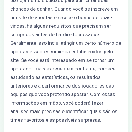
planejamento e cuidado para aumentar suas
chances de ganhar. Quando você se inscreve em
um site de apostas e recebe o bônus de boas-
vindas, há alguns requisitos que precisam ser
cumpridos antes de ter direito ao saque.
Geralmente isso inclui atingir um certo número de
apostas e valores mínimos estabelecidos pelo
site. Se você está interessado em se tornar um
apostador mais experiente e confiante, comece
estudando as estatísticas, os resultados
anteriores e a performance dos jogadores das
equipes que você pretende apostar. Com essas
informações em mãos, você poderá fazer
análises mais precisas e identificar quais são os
times favoritos e as possíveis surpresas.