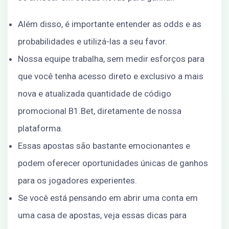
Além disso, é importante entender as odds e as
probabilidades e utilizá-las a seu favor.
Nossa equipe trabalha, sem medir esforços para
que você tenha acesso direto e exclusivo a mais
nova e atualizada quantidade de código
promocional B1.Bet, diretamente de nossa
plataforma.
Essas apostas são bastante emocionantes e
podem oferecer oportunidades únicas de ganhos
para os jogadores experientes.
Se você está pensando em abrir uma conta em
uma casa de apostas, veja essas dicas para