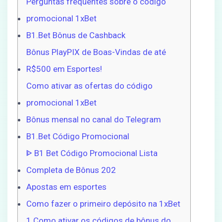
Perguntas frequentes sobre o código
promocional 1xBet
B1.Bet Bônus de Cashback
Bônus PlayPIX de Boas-Vindas de até
R$500 em Esportes!
Como ativar as ofertas do código
promocional 1xBet
Bônus mensal no canal do Telegram
B1.Bet Código Promocional
ᐈ B1 Bet Código Promocional Lista
Completa de Bônus 202
Apostas em esportes
Como fazer o primeiro depósito na 1xBet
1 Como ativar os códigos de bônus do