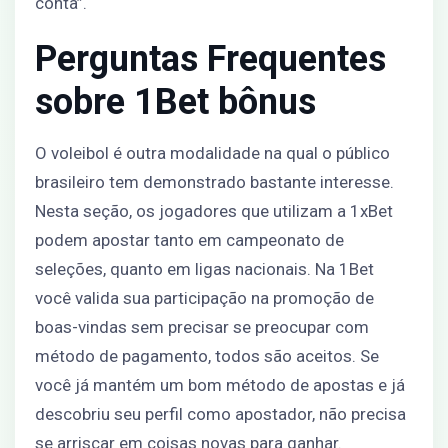
conta”.
Perguntas Frequentes
sobre 1Bet bônus
O voleibol é outra modalidade na qual o público
brasileiro tem demonstrado bastante interesse.
Nesta seção, os jogadores que utilizam a 1xBet
podem apostar tanto em campeonato de
seleções, quanto em ligas nacionais. Na 1Bet
você valida sua participação na promoção de
boas-vindas sem precisar se preocupar com
método de pagamento, todos são aceitos. Se
você já mantém um bom método de apostas e já
descobriu seu perfil como apostador, não precisa
se arriscar em coisas novas para ganhar.