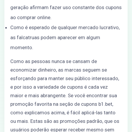
geração afirmam fazer uso constante dos cupons
ao comprar online.
Como é esperado de qualquer mercado lucrativo,
as falcatruas podem aparecer em algum
momento.
Como as pessoas nunca se cansam de
economizar dinheiro, as marcas seguem se
esforçando para manter seu público interessado,
e por isso a variedade de cupons é cada vez
maior e mais abrangente. Se você encontrar sua
promoção favorita na seção de cupons b1.bet,
como explicamos acima, é fácil aplicá-las tanto
ou mais. Estas são as promoções padrão, que os
usuários poderão esperar receber mesmo sem