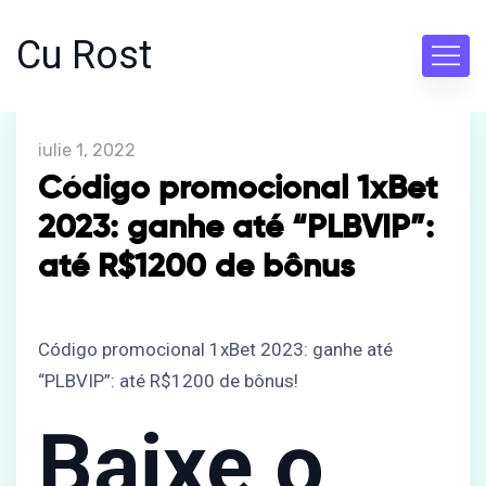
Cu Rost
iulie 1, 2022
Código promocional 1xBet
2023: ganhe até “PLBVIP”:
até R$1200 de bônus
Código promocional 1xBet 2023: ganhe até
“PLBVIP”: até R$1200 de bônus!
Baixe o