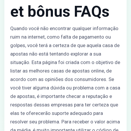
et bônus FAQs
Quando você não encontrar qualquer informação
ruim na internet, como falta de pagamento ou
golpes, você terá a certeza de que aquela casa de
apostas não está tentando explorar a sua
situação. Esta página foi criada com o objetivo de
listar as melhores casas de apostas online, de
acordo com as opiniões dos consumidores. Se
você tiver alguma dúvida ou problema com a casa
de apostas, é importante checar a reputação e
respostas dessas empresas para ter certeza que
elas te oferecerão suporte adequado para
resolver seu problema. Para receber o valor acima
da média, é muito importante utilizar o código de