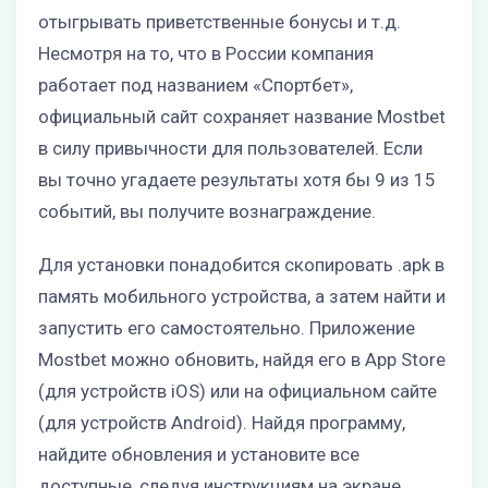
отыгрывать приветственные бонусы и т.д.
Несмотря на то, что в России компания
работает под названием «Спортбет»,
официальный сайт сохраняет название Mostbet
в силу привычности для пользователей. Если
вы точно угадаете результаты хотя бы 9 из 15
событий, вы получите вознаграждение.
Для установки понадобится скопировать .apk в
память мобильного устройства, а затем найти и
запустить его самостоятельно. Приложение
Mostbet можно обновить, найдя его в App Store
(для устройств iOS) или на официальном сайте
(для устройств Android). Найдя программу,
найдите обновления и установите все
доступные, следуя инструкциям на экране.