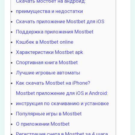
Скачать мостбет на андроид:
преимущества и недостатки
Скачать приложение Mostbet для iOS
Поддержка приложения Mostbet
Кэшбек в Mostbet online
Характеристики Mostbet apk
Спортивная книга Mostbet
Лучшие игровые автоматы
Как скачать Mostbet на iPhone?
Mostbet приложение для iOS и Android:
инструкция по скачиванию и установке
Популярные игры в Mostbet
О приложении Mostbet
Регистрация счета в Mostbet за 4 шага