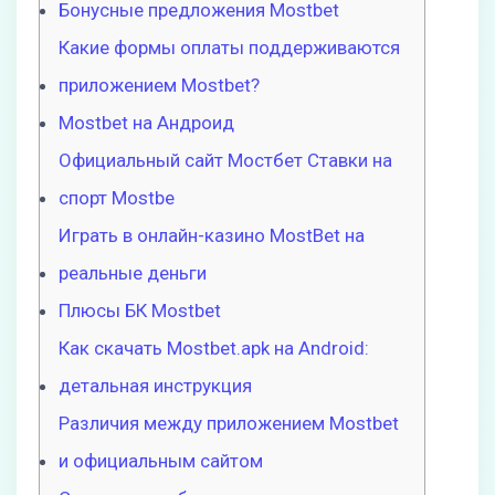
Бонусные предложения Mostbet
Какие формы оплаты поддерживаются
приложением Mostbet?
Mostbet на Андроид
Официальный сайт Мостбет Ставки на
спорт Mostbe
Играть в онлайн-казино MostBet на
реальные деньги
Плюсы БК Mostbet
Как скачать Mostbet.apk на Android:
детальная инструкция
Различия между приложением Mostbet
и официальным сайтом