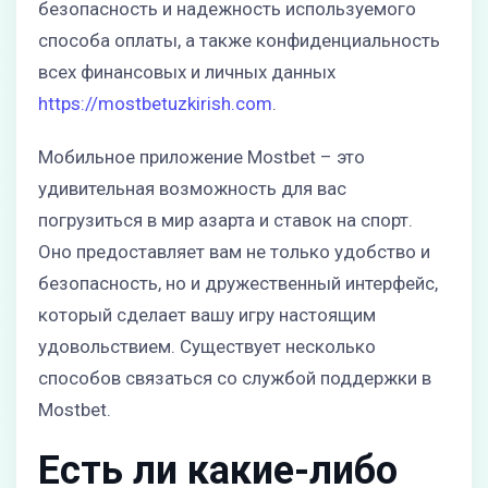
безопасность и надежность используемого
способа оплаты, а также конфиденциальность
всех финансовых и личных данных
https://mostbetuzkirish.com
.
Мобильное приложение Mostbet – это
удивительная возможность для вас
погрузиться в мир азарта и ставок на спорт.
Оно предоставляет вам не только удобство и
безопасность, но и дружественный интерфейс,
который сделает вашу игру настоящим
удовольствием. Существует несколько
способов связаться со службой поддержки в
Mostbet.
Есть ли какие-либо