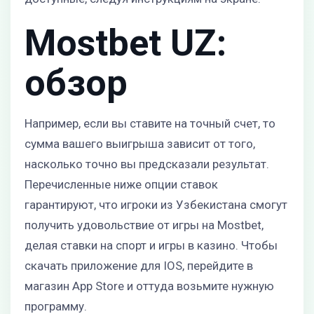
Mostbet UZ:
обзор
Например, если вы ставите на точный счет, то
сумма вашего выигрыша зависит от того,
насколько точно вы предсказали результат.
Перечисленные ниже опции ставок
гарантируют, что игроки из Узбекистана смогут
получить удовольствие от игры на Mostbet,
делая ставки на спорт и игры в казино. Чтобы
скачать приложение для IOS, перейдите в
магазин App Store и оттуда возьмите нужную
программу.