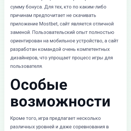
сумму бонуса. Для тех, кто по каким-либо
причинам предпочитает не скачивать
приложение Mostbet, сайт является отличной
заменой. Пользовательский опыт полностью
ориентирован на мобильное устройство, а сайт
разработан командой очень компетентных
дизайнеров, что упрощает процесс игры для
пользователя.
Особые
возможности
Кроме того, игра предлагает несколько
различных уровней и даже соревнования в