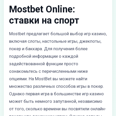
Mostbet Online:
ставки на спорт
Mostbet предлагает большой выбор игр казино,
включая слоты, настольные игры, джекпоты,
покер и баккара. Для получения более
подробной информации о каждой
задействованной функции просто
ознакомьтесь с перечисленными ниже
опциями. На MostBet вы можете найти
множество различных способов игры в покер.
Однако первая игра в большинстве игр казино
может быть немного запутанной, независимо
от того, сколько времени вы посвятили онлайн-