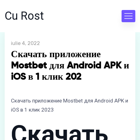
Cu Rost
iulie 4, 2022
Скачать приложение
Mostbet для Android APK и
iOS в 1 клик 202
Скачать приложение Mostbet для Android APK и
iOS в 1 клик 2023
Скачать