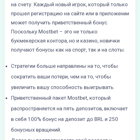
на счету. Каждый новый игрок, который только
прошел регистрацию на сайте или в приложении
может получить приветственный бонус.
Поскольку Mostbet – это не только
букмекерская контора, но и казино, новички
получают бонусы как на спорт, так и на слоты.
Стратегии больше направлены на то, чтобы
сократить ваши потери, чем на то, чтобы
увеличить вашу способность выигрывать.
Приветственный пакет Mostbet, который
распространяется на пять депозитов, включает
в себя 100% бонус на депозит до BRL и 250
бонусных вращений.