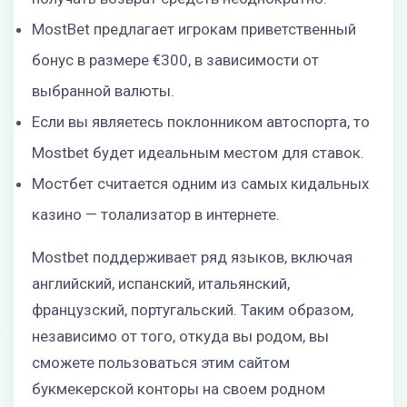
MostBet предлагает игрокам приветственный
бонус в размере €300, в зависимости от
выбранной валюты.
Если вы являетесь поклонником автоспорта, то
Mostbet будет идеальным местом для ставок.
Мостбет считается одним из самых кидальных
казино — толализатор в интернете.
Mostbet поддерживает ряд языков, включая
английский, испанский, итальянский,
французский, португальский. Таким образом,
независимо от того, откуда вы родом, вы
сможете пользоваться этим сайтом
букмекерской конторы на своем родном