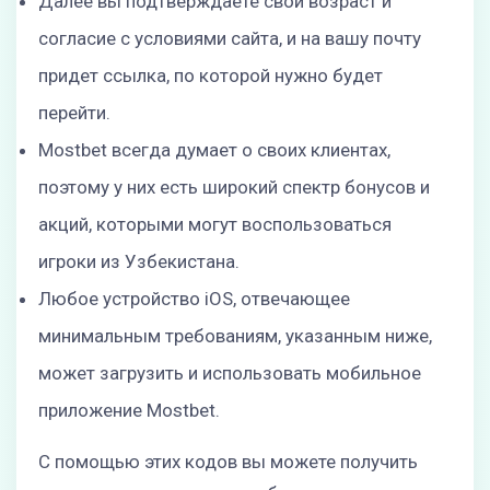
Далее вы подтверждаете свой возраст и
согласие с условиями сайта, и на вашу почту
придет ссылка, по которой нужно будет
перейти.
Mostbet всегда думает о своих клиентах,
поэтому у них есть широкий спектр бонусов и
акций, которыми могут воспользоваться
игроки из Узбекистана.
Любое устройство iOS, отвечающее
минимальным требованиям, указанным ниже,
может загрузить и использовать мобильное
приложение Mostbet.
С помощью этих кодов вы можете получить