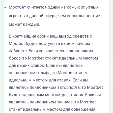
Мостбет считается одним из самых опытных
игроков в данной сфере, чем воспользоваться
может каждый.
В кратчайшие сроки ваш вывод средств с
Mostbet будет доступен в вашем личном
кабинете. Если вы являетесь поклонником
бокса, то Mostbet станет идеальным местом
для ваших ставок. Если вы являетесь
поклонником гольфа, то Mostbet станет
идеальным местом для ставок. Если вы
являетесь поклонником автоспорта, то Mostbet
будет идеальным местом для ставок. Если вы
являетесь поклонником тенниса, то Mostbet
станет идеальным местом для совершения