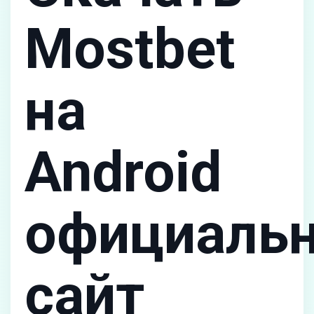
Mostbet
на
Android
официаль
сайт