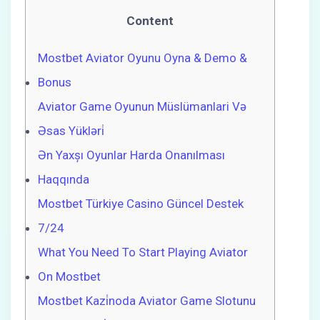
Content
Mostbet Aviator Oyunu Oyna & Demo &
Bonus
Aviator Game Oyunun Müslümanlari Və
Əsas Yükləri̇
Ən Yaxşı Oyunlar Harda Onanılması
Haqqında
Mostbet Türkiye Casino Güncel Destek
7/24
What You Need To Start Playing Aviator
On Mostbet
Mostbet Kazi̇noda Aviator Game Slotunu