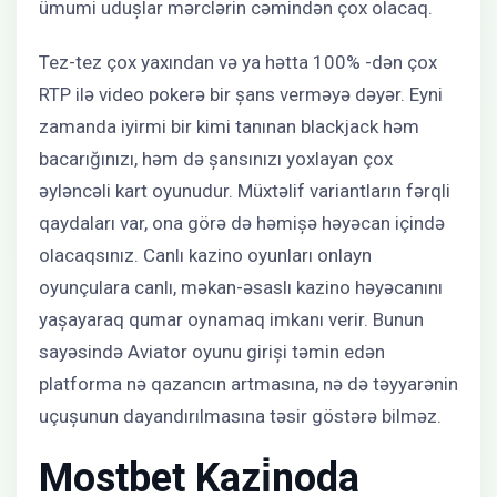
ümumi uduşlar mərclərin cəmindən çox olacaq.
Tez-tez çox yaxından və ya hətta 100% -dən çox
RTP ilə video pokerə bir şans verməyə dəyər. Eyni
zamanda iyirmi bir kimi tanınan blackjack həm
bacarığınızı, həm də şansınızı yoxlayan çox
əyləncəli kart oyunudur. Müxtəlif variantların fərqli
qaydaları var, ona görə də həmişə həyəcan içində
olacaqsınız. Canlı kazino oyunları onlayn
oyunçulara canlı, məkan-əsaslı kazino həyəcanını
yaşayaraq qumar oynamaq imkanı verir. Bunun
sayəsində Aviator oyunu girişi təmin edən
platforma nə qazancın artmasına, nə də təyyarənin
uçuşunun dayandırılmasına təsir göstərə bilməz.
Mostbet Kazi̇noda