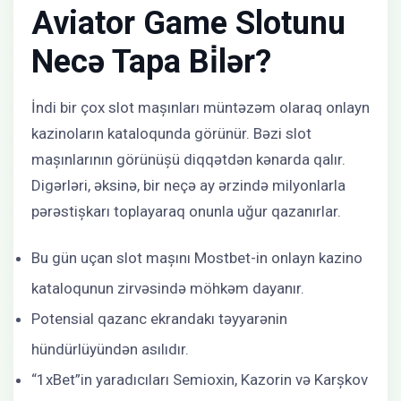
Aviator Game Slotunu
Necə Tapa Bi̇lər?
İndi bir çox slot maşınları müntəzəm olaraq onlayn
kazinoların kataloqunda görünür. Bəzi slot
maşınlarının görünüşü diqqətdən kənarda qalır.
Digərləri, əksinə, bir neçə ay ərzində milyonlarla
pərəstişkarı toplayaraq onunla uğur qazanırlar.
Bu gün uçan slot maşını Mostbet-in onlayn kazino
kataloqunun zirvəsində möhkəm dayanır.
Potensial qazanc ekrandakı təyyarənin
hündürlüyündən asılıdır.
“1xBet”in yaradıcıları Semioxin, Kazorin və Karşkov