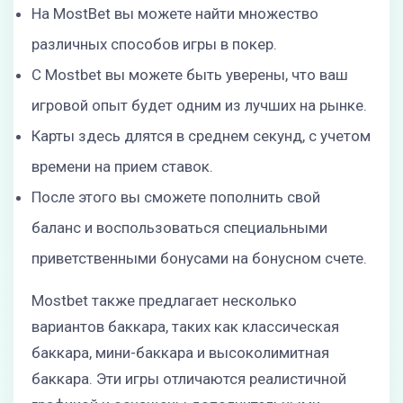
На MostBet вы можете найти множество
различных способов игры в покер.
С Mostbet вы можете быть уверены, что ваш
игровой опыт будет одним из лучших на рынке.
Карты здесь длятся в среднем секунд, с учетом
времени на прием ставок.
После этого вы сможете пополнить свой
баланс и воспользоваться специальными
приветственными бонусами на бонусном счете.
Mostbet также предлагает несколько
вариантов баккара, таких как классическая
баккара, мини-баккара и высоколимитная
баккара. Эти игры отличаются реалистичной