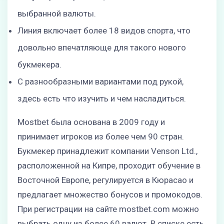
выбранной валюты.
Линия включает более 18 видов спорта, что
довольно впечатляюще для такого нового
букмекера.
С разнообразными вариантами под рукой,
здесь есть что изучить и чем насладиться.
Mostbet была основана в 2009 году и
принимает игроков из более чем 90 стран.
Букмекер принадлежит компании Venson Ltd.,
расположенной на Кипре, проходит обучение в
Восточной Европе, регулируется в Кюрасао и
предлагает множество бонусов и промокодов.
При регистрации на сайте mostbet.com можно
выбрать одну из более 60 валют. В списке есть