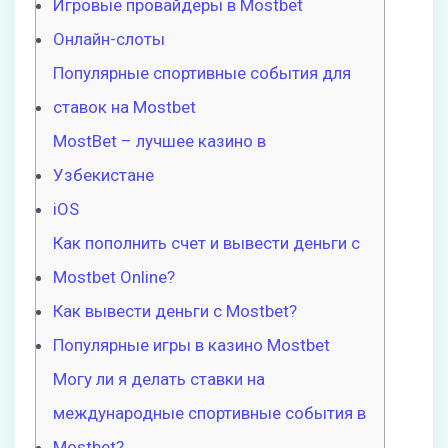
Игровые провайдеры в Mostbet
Онлайн-слоты
Популярные спортивные события для
ставок на Mostbet
MostBet – лучшее казино в
Узбекистане
iOS
Как пополнить счет и вывести деньги с
Mostbet Online?
Как вывести деньги с Mostbet?
Популярные игры в казино Mostbet
Могу ли я делать ставки на
международные спортивные события в
Mostbet?