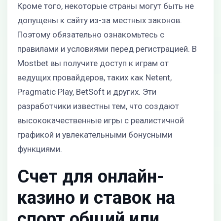
Кроме того, некоторые страны могут быть не
допущены к сайту из-за местных законов.
Поэтому обязательно ознакомьтесь с
правилами и условиями перед регистрацией. В
Mostbet вы получите доступ к играм от
ведущих провайдеров, таких как Netent,
Pragmatic Play, BetSoft и других. Эти
разработчики известны тем, что создают
высококачественные игры с реалистичной
графикой и увлекательными бонусными
функциями.
Счет для онлайн-
казино и ставок на
спорт общий или