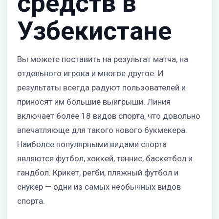
средств в
Узбекистане
Вы можете поставить на результат матча, на
отдельного игрока и многое другое. И
результаты всегда радуют пользователей и
приносят им большие выигрыши. Линия
включает более 18 видов спорта, что довольно
впечатляюще для такого нового букмекера.
Наиболее популярными видами спорта
являются футбол, хоккей, теннис, баскетбол и
гандбол. Крикет, регби, пляжный футбол и
снукер — одни из самых необычных видов
спорта.