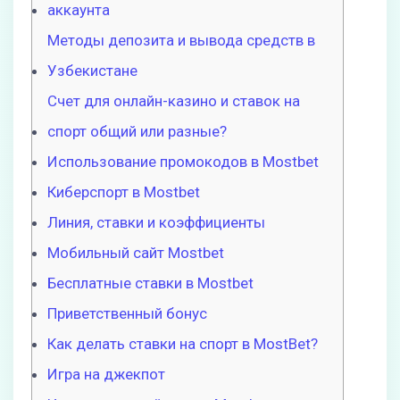
аккаунта
Методы депозита и вывода средств в
Узбекистане
Счет для онлайн-казино и ставок на
спорт общий или разные?
Использование промокодов в Mostbet
Киберспорт в Mostbet
Линия, ставки и коэффициенты
Мобильный сайт Mostbet
Бесплатные ставки в Mostbet
Приветственный бонус
Как делать ставки на спорт в MostBet?
Игра на джекпот