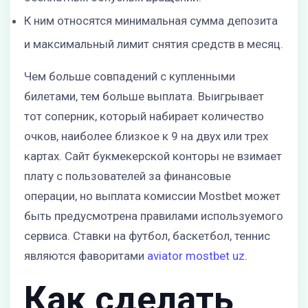
К ним относятся минимальная сумма депозита
и максимальный лимит снятия средств в месяц.
Чем больше совпадений с купленными
билетами, тем больше выплата. Выигрывает
тот соперник, который набирает количество
очков, наиболее близкое к 9 на двух или трех
картах. Сайт букмекерской конторы не взимает
плату с пользователей за финансовые
операции, но выплата комиссии Mostbet может
быть предусмотрена правилами используемого
сервиса. Ставки на футбол, баскетбол, теннис
являются фаворитами
aviator mostbet uz
.
Как сделать