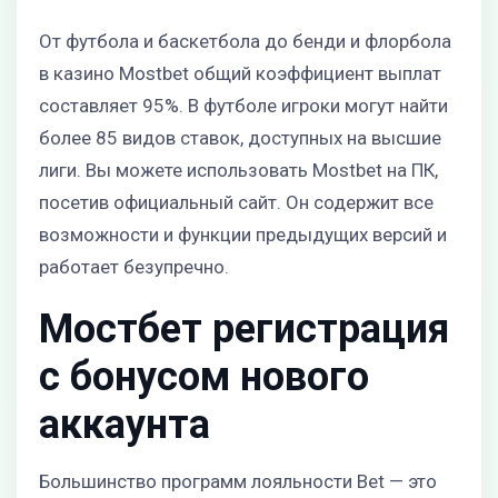
От футбола и баскетбола до бенди и флорбола
в казино Mostbet общий коэффициент выплат
составляет 95%. В футболе игроки могут найти
более 85 видов ставок, доступных на высшие
лиги. Вы можете использовать Mostbet на ПК,
посетив официальный сайт. Он содержит все
возможности и функции предыдущих версий и
работает безупречно.
Мостбет регистрация
с бонусом нового
аккаунта
Большинство программ лояльности Bet — это