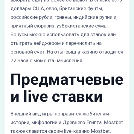
доллары США, евро, британские фунты,
российские рубли, гривны, индийские рупии и,
приятный сюрприз, узбекистанские сумы.
Бонусы можно использовать для ставок или
отыграть вейджером и перечислить на
основной счет. На отыгрыш в казино отводится
72 часа с момента начисления.
Предматчевые
и live ставки
Внешний вид игры понравится любителям
истории, мифологии и Древнего Египта. Mostbet
также славится своим live-казино Mostbet,