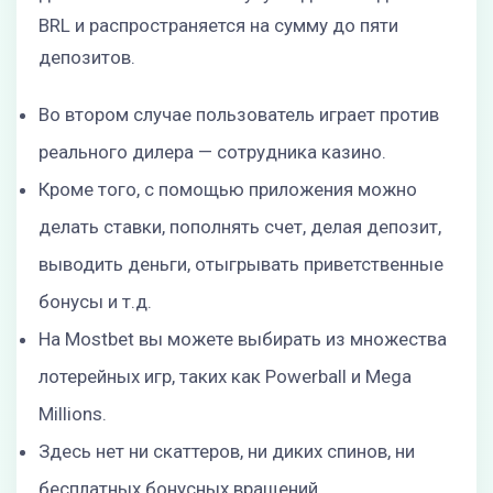
BRL и распространяется на сумму до пяти
депозитов.
Во втором случае пользователь играет против
реального дилера — сотрудника казино.
Кроме того, с помощью приложения можно
делать ставки, пополнять счет, делая депозит,
выводить деньги, отыгрывать приветственные
бонусы и т.д.
На Mostbet вы можете выбирать из множества
лотерейных игр, таких как Powerball и Mega
Millions.
Здесь нет ни скаттеров, ни диких спинов, ни
бесплатных бонусных вращений.