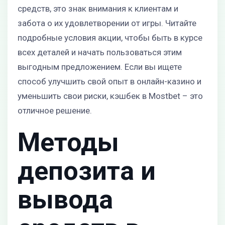
средств, это знак внимания к клиентам и
забота о их удовлетворении от игры. Читайте
подробные условия акции, чтобы быть в курсе
всех деталей и начать пользоваться этим
выгодным предложением. Если вы ищете
способ улучшить свой опыт в онлайн-казино и
уменьшить свои риски, кэшбек в Mostbet – это
отличное решение.
Методы
депозита и
вывода