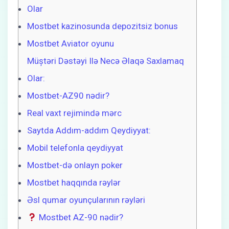
Olar
Mostbet kazinosunda depozitsiz bonus
Mostbet Aviator oyunu
Müştəri Dəstəyi Ilə Necə Əlaqə Saxlamaq
Olar:
Mostbet-AZ90 nədir?
Real vaxt rejimində mərc
Saytda Addım-addım Qeydiyyat:
Mobil telefonla qeydiyyat
Mostbet-də onlayn poker
Mostbet haqqında rəylər
Əsl qumar oyunçularının rəyləri
Mostbet AZ-90 nədir?