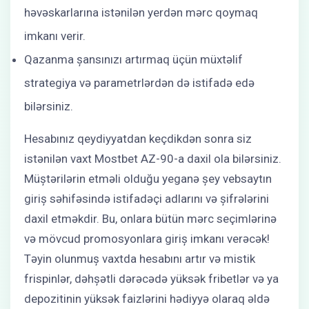
həvəskarlarına istənilən yerdən mərc qoymaq
imkanı verir.
Qazanma şansınızı artırmaq üçün müxtəlif
strategiya və parametrlərdən də istifadə edə
bilərsiniz.
Hesabınız qeydiyyatdan keçdikdən sonra siz
istənilən vaxt Mostbet AZ-90-a daxil ola bilərsiniz.
Müştərilərin etməli olduğu yeganə şey vebsaytın
giriş səhifəsində istifadəçi adlarını və şifrələrini
daxil etməkdir. Bu, onlara bütün mərc seçimlərinə
və mövcud promosyonlara giriş imkanı verəcək!
Təyin olunmuş vaxtda hesabını artır və mistik
frispinlər, dəhşətli dərəcədə yüksək fribetlər və ya
depozitinin yüksək faizlərini hədiyyə olaraq əldə