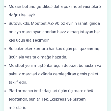
Müasir bettinq getdikcə daha çox mobil vasitələrə
doğru irəliləyir.
Bütövlükdə, Mostbet AZ-90 öz evinin rahatlığında
onlayn mərc oyunlarından həzz almaq istəyən hər
kəs üçün əla seçimdir.
Bu bukmeker kontoru hər kəs üçün pul qazanmaq
üçün əla vasitə olmağa hazırdır.
Mostbet yeni müştərilər üçün depozit bonusları və
pulsuz mərcləri özündə cəmləşdirən geniş paket
təklif edir.
Platformanın istifadəçiləri üçün üç mərc növü
əlçatandır, bunlar Tək, Ekspress və Sistem
mərcləridir.