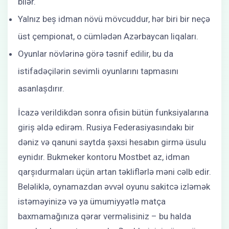
bilər.
Yalnız beş idman növü mövcuddur, hər biri bir neçə
üst çempionat, o cümlədən Azərbaycan liqaları.
Oyunlar növlərinə görə təsnif edilir, bu da
istifadəçilərin sevimli oyunlarını tapmasını
asanlaşdırır.
İcazə verildikdən sonra ofisin bütün funksiyalarına
giriş əldə edirəm. Rusiya Federasiyasındakı bir
dəniz və qanuni saytda şəxsi hesabın girmə üsulu
eynidır. Bukmeker kontoru Mostbet az, idman
qarşıdurmaları üçün artan təkliflərlə məni cəlb edir.
Beləliklə, oynamazdan əvvəl oyunu sakitcə izləmək
istəməyinizə və ya ümumiyyətlə matça
baxmamağınıza qərar verməlisiniz – bu halda