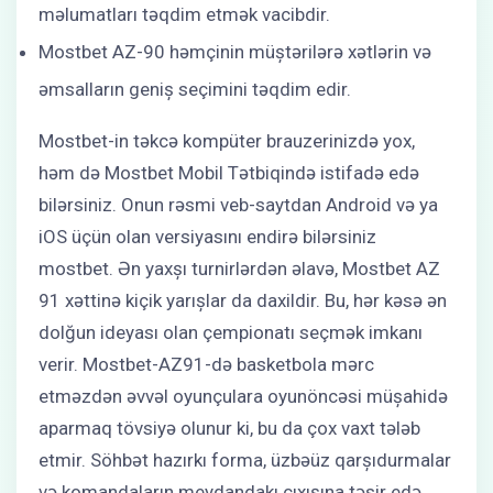
məlumatları təqdim etmək vacibdir.
Mostbet AZ-90 həmçinin müştərilərə xətlərin və
əmsalların geniş seçimini təqdim edir.
Mostbet-in təkcə kompüter brauzerinizdə yox,
həm də Mostbet Mobil Tətbiqində istifadə edə
bilərsiniz. Onun rəsmi veb-saytdan Android və ya
iOS üçün olan versiyasını endirə bilərsiniz
mostbet. Ən yaxşı turnirlərdən əlavə, Mostbet AZ
91 xəttinə kiçik yarışlar da daxildir. Bu, hər kəsə ən
dolğun ideyası olan çempionatı seçmək imkanı
verir. Mostbet-AZ91-də basketbola mərc
etməzdən əvvəl oyunçulara oyunöncəsi müşahidə
aparmaq tövsiyə olunur ki, bu da çox vaxt tələb
etmir. Söhbət hazırkı forma, üzbəüz qarşıdurmalar
və komandaların meydandakı çıxışına təsir edə