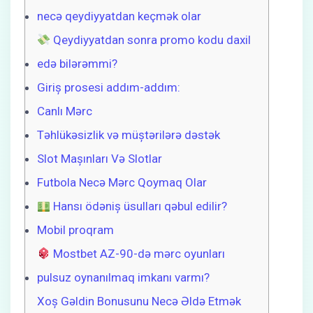
necə qeydiyyatdan keçmək olar
Qeydiyyatdan sonra promo kodu daxil
edə bilərəmmi?
Giriş prosesi addım-addım:
Canlı Mərc
Təhlükəsizlik və müştərilərə dəstək
Slot Maşınları Və Slotlar
Futbola Necə Mərc Qoymaq Olar
Hansı ödəniş üsulları qəbul edilir?
Mobil proqram
Mostbet AZ-90-də mərc oyunları
pulsuz oynanılmaq imkanı varmı?
Xoş Gəldin Bonusunu Necə Əldə Etmək