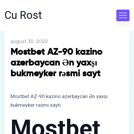
Cu Rost
august 30, 2022
Mostbet AZ-90 kazino
azerbaycan Ən yaxşı
bukmeyker rəsmi sayt
Mostbet AZ-90 kazino azerbaycan Ən yaxşı
bukmeyker rəsmi saytı
Mostbet