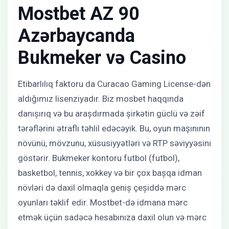
Mostbet AZ 90
Azərbaycanda
Bukmeker və Casino
Etibarlılıq faktoru da Curacao Gaming License-dən
aldığımız lisenziyadır. Biz mosbet haqqında
danışırıq və bu araşdırmada şirkətin güclü və zəif
tərəflərini ətraflı təhlil edəcəyik. Bu, oyun maşınının
növünü, mövzunu, xüsusiyyətləri və RTP səviyyəsini
göstərir. Bukmeker kontoru futbol (futbol),
basketbol, tennis, xokkey və bir çox başqa idman
növləri də daxil olmaqla geniş çeşiddə mərc
oyunları təklif edir. Mostbet-də idmana mərc
etmək üçün sadəcə hesabınıza daxil olun və mərc