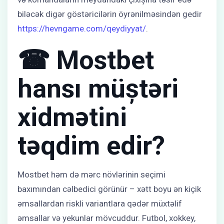
biləcək digər göstəricilərin öyrənilməsindən gedir
https://hevngame.com/qeydiyyat/
.
☎ Mostbet
hansı müştəri
xidmətini
təqdim edir?
Mostbet həm də mərc növlərinin seçimi
baxımından cəlbedici görünür – xətt boyu ən kiçik
əmsallardan riskli variantlara qədər müxtəlif
əmsallar və yekunlar mövcuddur. Futbol, ​​xokkey,