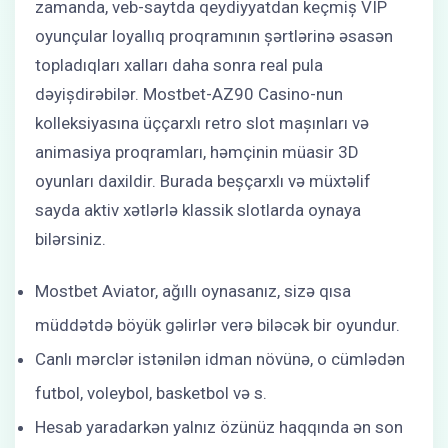
zamanda, veb-saytda qeydiyyatdan keçmiş VIP
oyunçular loyallıq proqramının şərtlərinə əsasən
topladıqları xalları daha sonra real pula
dəyişdirəbilər. Mostbet-AZ90 Casino-nun
kolleksiyasına üççarxlı retro slot maşınları və
animasiya proqramları, həmçinin müasir 3D
oyunları daxildir. Burada beşçarxlı və müxtəlif
sayda aktiv xətlərlə klassik slotlarda oynaya
bilərsiniz.
Mostbet Aviator, ağıllı oynasanız, sizə qısa
müddətdə böyük gəlirlər verə biləcək bir oyundur.
Canlı mərclər istənilən idman növünə, o cümlədən
futbol, voleybol, basketbol və s.
Hesab yaradarkən yalnız özünüz haqqında ən son