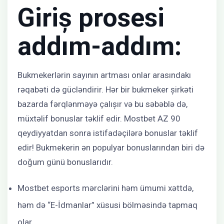
Giriş prosesi
addım-addım:
Bukmekerlərin sayının artması onlar arasındakı
rəqabəti də gücləndirir. Hər bir bukmeker şirkəti
bazarda fərqlənməyə çalışır və bu səbəblə də,
müxtəlif bonuslar təklif edir. Mostbet AZ 90
qeydiyyatdan sonra istifadəçilərə bonuslar təklif
edir! Bukmekerin ən populyar bonuslarından biri də
doğum günü bonuslarıdır.
Mostbet esports mərclərini həm ümumi xəttdə,
həm də “E-İdmanlar” xüsusi bölməsində tapmaq
olar.