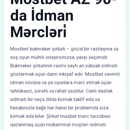
da İdman
Mərcləri̇
Mostbet bukmeker şirkəti – gözəl bir razılaşma və
xoş oyun mühiti istəyirsinizsə, yaxşı seçimdir.
Bukmeker şirkətinin rəsmi saytı ən yüksək xidməti
göstərmək üçün daim inkişaf edir. Mostbet sevimli
idman növünə və ya oyunlara mərc etmək üçün
təhlükəsiz, sürətli və rahat üsuldur. Canlı dəstək
xidməti bir neçə dildə kömək təklif edə və
hesabınızla bağlı hər hansı bir problemdə sizə
kömək edə bilər. Şirkət müsbət mərc təcrübəsi
qazanmaq üçün mükəmməl müştəri xidməti