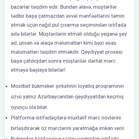
bazarlar təqdim edir. Bundan əlavə, müştərilər
tədbir başa çatmazdan əvvəl mənfəətlərini təmin
etmək üçün nağd pul çıxarma seçimindən istifadə
edə bilərlər. Müştərilərin etməli olduğu yeganə şey
ad, ünvan və əlaqə məlumatları kimi bəzi əsas
məlumatları təqdim etməkdir. Qeydiyyat prosesi
başa çatdıqdan sonra müştərilər dərhal mərc
etməyə başlaya bilərlər!
Mostbet bukmeker şirkətinin loyallıq proqramının
üzvü yalnız Azərbaycandan qeydiyyatdan keçmiş
oyunçu ola bilər.
Platforma istifadəçilərə müxtəlif mərc növlərini
birləşdirərək öz mərclərini yaratmağa imkan verir.
Bukmeker kontorunun rəsmi saytından istifadə