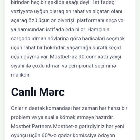
birindən heç bir şəkildə aşağı deyil. İstifadəçi
vəziyyətə uyğun olaraq ən rahat və əlçatan olanı
açaraq özü üçün ən əlverişli platformanı seçə və
ya hamısından istifadə edə bilər. Həmçinin
cərgədə idman növlərinə görə hadisələri seçmək
üçün rahat bir hökmdar, yaşamağa sürətli keçid
üçün düymə var. Mostbet-az 90.com xətti yaxşı
siyahı ilə çoxlu idman və çempionat seçiminə
malikdir.
Canlı Mərc
Onların dəstək komandası hər zaman hər hansı bir
problem və ya sualla kömək etməyə hazırdır.
Mostbet Partners Mostbet-ə gətirdiyiniz hər yeni
oyunçu üçün 60%-ə qədər komissiya ödəyən