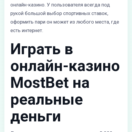
онлайн-казино. У пользователя всегда под
рукой большой выбор спортивных ставок,
оформить пари он может из любого места, где
есть интернет.
Играть в
онлайн-казино
MostBet на
реальные
деньги