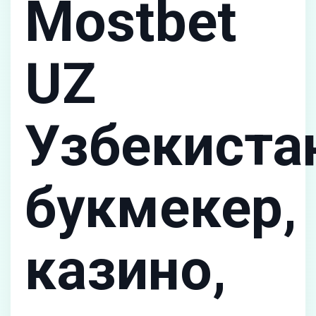
Mostbet
UZ
Узбекиста
букмекер,
казино,