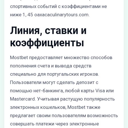
спортивных событий с коэффициентами не
ниже 1, 45 oaxacaculinarytours.com.
Линия, ставки и
коэффициенты
Mostbet предоставляет множество способов
пополнения счета и вывода средств
специально для португальских игроков.
Пользователи могут сделать депозит с
помощью нет-банкинга, любой карты Visa или
Mastercard. Учитывая растущую популярность
электронных кошельков, Mostbet также
предлагает своим пользователям возможность
совершать платежи через электронные