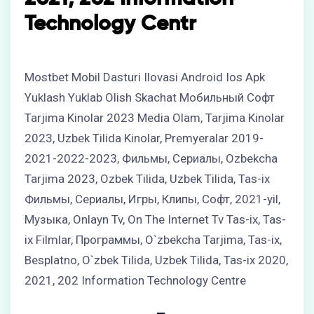
Technology Centr
Mostbet Mobil Dasturi Ilovasi Android Ios Apk
Yuklash Yuklab Olish Skachat Мобильный Софт
Tarjima Kinolar 2023 Media Olam, Tarjima Kinolar
2023, Uzbek Tilida Kinolar, Premyeralar 2019-
2021-2022-2023, Фильмы, Сериалы, Ozbekcha
Tarjima 2023, Ozbek Tilida, Uzbek Tilida, Tas-ix
Фильмы, Сериалы, Игры, Клипы, Софт, 2021-yil,
Музыка, Onlayn Tv, On The Internet Tv Tas-ix, Tas-
ix Filmlar, Программы, O`zbekcha Tarjima, Tas-ix,
Besplatno, O`zbek Tilida, Uzbek Tilida, Tas-ix 2020,
2021, 202 Information Technology Centre