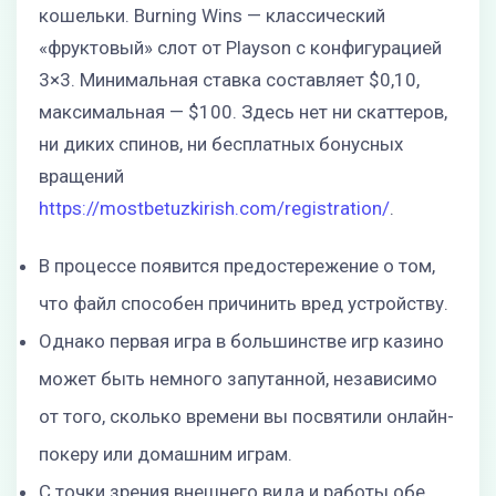
кошельки. Burning Wins — классический
«фруктовый» слот от Playson с конфигурацией
3×3. Минимальная ставка составляет $0,10,
максимальная — $100. Здесь нет ни скаттеров,
ни диких спинов, ни бесплатных бонусных
вращений
https://mostbetuzkirish.com/registration/
.
В процессе появится предостережение о том,
что файл способен причинить вред устройству.
Однако первая игра в большинстве игр казино
может быть немного запутанной, независимо
от того, сколько времени вы посвятили онлайн-
покеру или домашним играм.
С точки зрения внешнего вида и работы обе