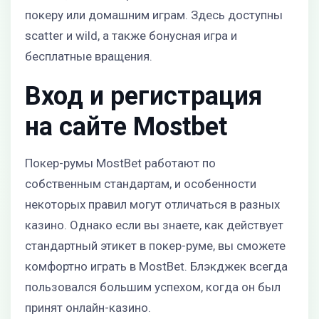
покеру или домашним играм. Здесь доступны
scatter и wild, а также бонусная игра и
бесплатные вращения.
Вход и регистрация
на сайте Mostbet
Покер-румы MostBet работают по
собственным стандартам, и особенности
некоторых правил могут отличаться в разных
казино. Однако если вы знаете, как действует
стандартный этикет в покер-руме, вы сможете
комфортно играть в MostBet. Блэкджек всегда
пользовался большим успехом, когда он был
принят онлайн-казино.