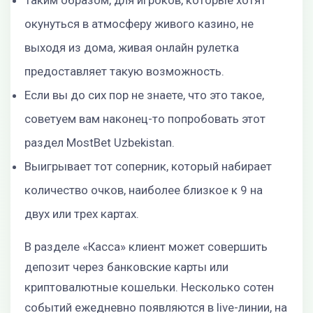
Таким образом, для игроков, которые хотят
окунуться в атмосферу живого казино, не
выходя из дома, живая онлайн рулетка
предоставляет такую возможность.
Если вы до сих пор не знаете, что это такое,
советуем вам наконец-то попробовать этот
раздел MostBet Uzbekistan.
Выигрывает тот соперник, который набирает
количество очков, наиболее близкое к 9 на
двух или трех картах.
В разделе «Касса» клиент может совершить
депозит через банковские карты или
криптовалютные кошельки. Несколько сотен
событий ежедневно появляются в live-линии, на